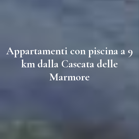
Appartamenti con piscina a 9
Appartamenti con piscina a 9
Appartamenti con piscina a 9
km dalla Cascata delle
km dalla Cascata delle
km dalla Cascata delle
Marmore
Marmore
Marmore