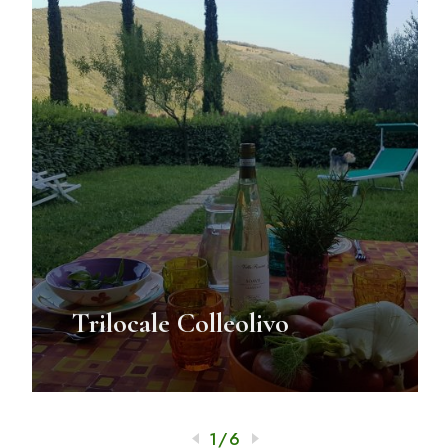
Trilocale Colleolivo
1
/
6