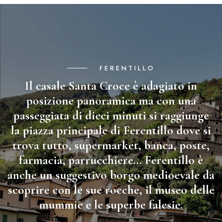
FERENTILLO
Il casale Santa Croce è adagiato in
posizione panoramica ma con una
passeggiata di dieci minuti si raggiunge
la piazza principale di Ferentillo dove si
trova tutto, supermarket, banca, poste,
farmacia, parrucchiere… Ferentillo è
anche un suggestivo borgo medioevale da
scoprire con le sue rocche, il museo delle
mummie e le superbe falesie.