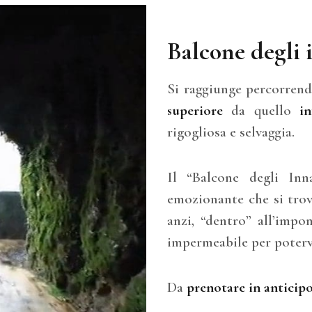
Balcone degli
Si raggiunge percorren
superiore
da quello
in
rigogliosa e selvaggia.
Il “Balcone degli In
emozionante che si tro
anzi, “dentro” all’impo
impermeabile per potervi
Da
prenotare in anticip