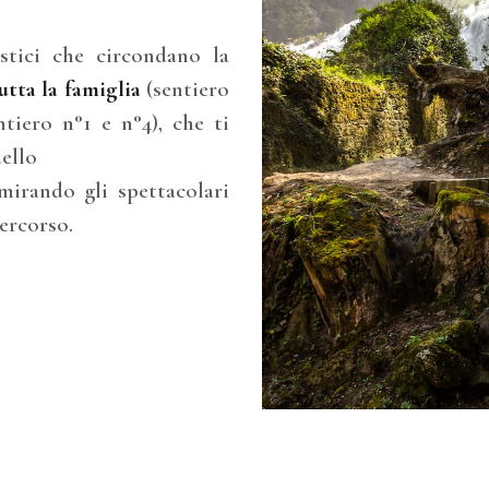
istici che circondano la
utta la famiglia
(sentiero
tiero n°1 e n°4), che ti
ello
mirando gli spettacolari
percorso.