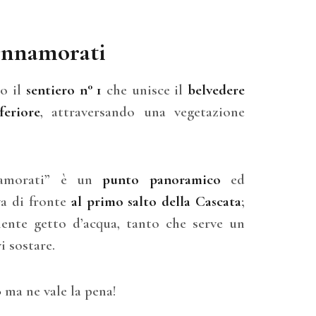
 innamorati
do il
sentiero n° 1
che unisce il
belvedere
feriore
, attraversando una vegetazione
namorati” è un
punto
panoramico
ed
va di fronte
al primo salto della Cascata
;
nente getto d’acqua, tanto che serve un
 sostare.
o
ma ne vale la pena!