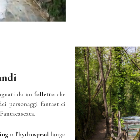
andi
agnati da un
folletto
che
dei personaggi fantastici
 Fantacascata.
ting
o
l’hydrospead
lungo