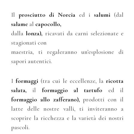
Il
prosciutto di Norcia
ed i
salumi
(dal
salame
al
capocollo,
dalla
lonza),
ricavati da carni selezionate e
stagionati con
maestria, ti regaleranno un’esplosione di
sapori autentici.
I
formaggi
(tra cui le eccellenze, la
ricotta
salata,
il
formaggio
al tartufo
ed il
formaggio allo zafferano),
prodotti con il
latte delle nostre valli, ti inviteranno a
scoprire la ricchezza e la varietà dei nostri
pascoli.